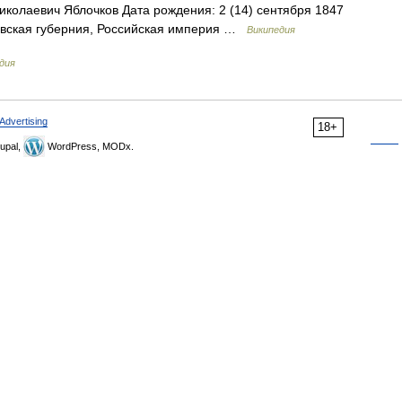
колаевич Яблочков Дата рождения: 2 (14) сентября 1847
овская губерния, Российская империя …
Википедия
дия
Advertising
18+
upal,
WordPress, MODx.