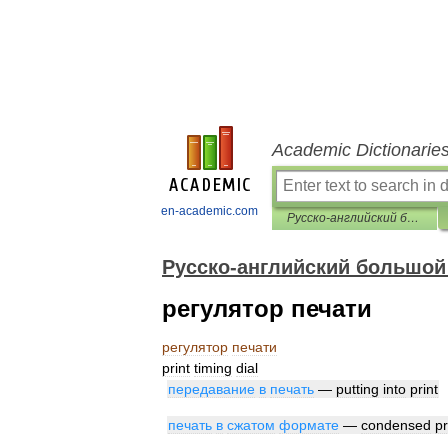
Academic Dictionarie
en-academic.com
Русско-английский большой базовый словарь
Русско-английский большой
регулятор печати
регулятор
печати
print
timing
dial
передавание
в
печать
—
putting
into
print
печать
в
сжатом
формате
—
condensed
pr