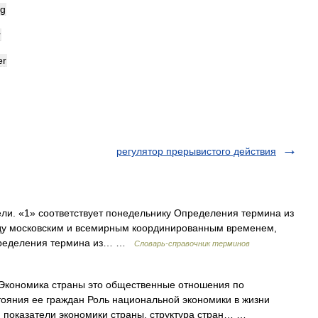
ng
r
er
регулятор прерывистого действия
ли. «1» соответствует понедельнику Определения термина из
ду московским и всемирным координированным временем,
пределения термина из… …
Словарь-справочник терминов
 Экономика страны это общественные отношения по
тояния ее граждан Роль национальной экономики в жизни
 и показатели экономики страны, структура стран… …