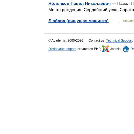
Яблочков Павел Николаевич
— Павел Ни
Место рождения: Сердобский уезд, Сарат
Любава (пишущая машинка)
— …
Википе
© Academic, 2000-2026
Contact us:
Technical Support
,
Dictionaries export
, created on PHP,
Joomla,
Dr