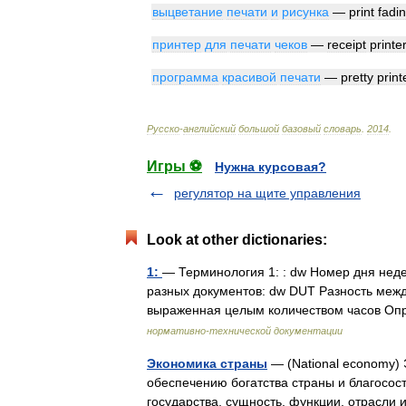
выцветание
печати
и
рисунка
—
print
fadi
принтер
для
печати
чеков
—
receipt
printe
программа
красивой
печати
—
pretty
print
Русско
-
английский
большой
базовый
словарь
.
2014
.
Игры ⚽
Нужна курсовая?
регулятор на щите управления
Look at other dictionaries:
1:
— Терминология 1: : dw Номер дня неде
разных документов: dw DUT Разность меж
выраженная целым количеством часов О
нормативно-технической документации
Экономика страны
— (National economy)
обеспечению богатства страны и благосос
государства, сущность, функции, отрасли